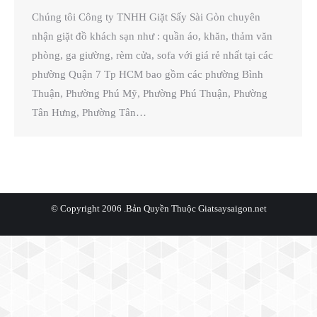
Chúng tôi Công ty TNHH Giặt Sấy Sài Gòn chuyên
nhận giặt đồ khách sạn như : quần áo, khăn, thảm văn
phòng, ga giường, rèm cửa, sofa với giá rẻ nhất tại các
phường Quận 7 Tp HCM bao gồm các phường Bình
Thuận, Phường Phú Mỹ, Phường Phú Thuận, Phường
Tân Hưng, Phường Tân…
© Copyright 2006 .Bản Quyền Thuộc
Giatsaysaigon.net