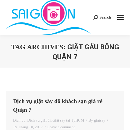
Search
Search:
GIẶT GẤU BÔNG
TAG ARCHIVES:
QUẬN 7
You are here:
Dịch vụ giặt sấy đồ khách sạn giá rẻ
Quận 7
Dịch vụ
,
Dịch vụ giặt ủi
,
Giặt sấy tại TpHCM
By
giatsay
15 Tháng 10, 2017
Leave a comment