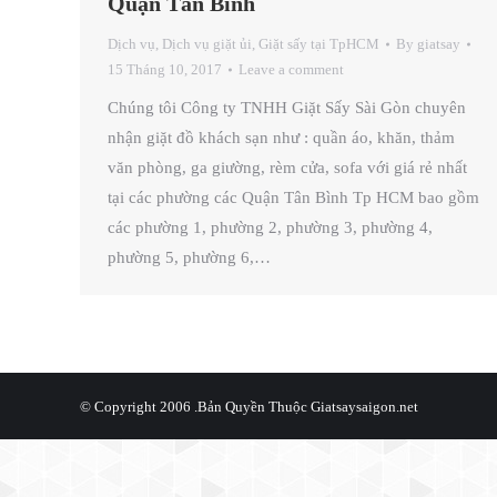
Quận Tân Bình
Dịch vụ
,
Dịch vụ giặt ủi
,
Giặt sấy tại TpHCM
By
giatsay
15 Tháng 10, 2017
Leave a comment
Chúng tôi Công ty TNHH Giặt Sấy Sài Gòn chuyên
nhận giặt đồ khách sạn như : quần áo, khăn, thảm
văn phòng, ga giường, rèm cửa, sofa với giá rẻ nhất
tại các phường các Quận Tân Bình Tp HCM bao gồm
các phường 1, phường 2, phường 3, phường 4,
phường 5, phường 6,…
© Copyright 2006 .Bản Quyền Thuộc
Giatsaysaigon.net