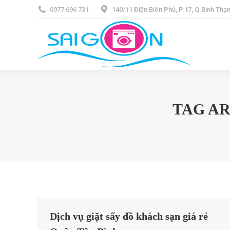
0977 696 731
140/11 Điện Biên Phủ, P.17, Q.Bình Th
TAG A
Dịch vụ giặt sấy đồ khách sạn giá rẻ