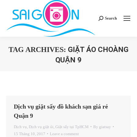
Search
Search:
GIẶT ÁO CHOÀNG
TAG ARCHIVES:
QUẬN 9
You are here:
Dịch vụ giặt sấy đồ khách sạn giá rẻ
Quận 9
Dịch vụ
,
Dịch vụ giặt ủi
,
Giặt sấy tại TpHCM
By
giatsay
15 Tháng 10, 2017
Leave a comment