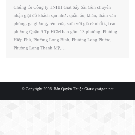
Chúng tôi Công ty TNHH Giặt Sấy Sài Gòn chuyên
nhận giặt đồ khách sạn như : quần áo, khăn, thảm văn
phòng, ga giường, rèm cửa, sofa với giá rẻ nhất tại các
phường Quận 9 Tp HCM bao gồm 13 phường: Phường
Hiệp Phú, Phường Long Bình, Phường Long Phước,
Phường Long Thạnh Mỹ,…
© Copyright 2006 .Bản Quyền Thuộc
Giatsaysaigon.net