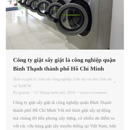
Công ty giặt sấy giặt là công nghiệp quận
Bình Thạnh thành phố Hồ Chí Minh
Dịch vụ giặt ủi
,
Giặt sấy công nghiệp
,
Giặt sấy tại nhà
,
Giặt sấy
tại TpHCM
By
giatsay
22 Tháng mười một, 2018
Leave a comment
Công ty giặt sấy giặt là công nghiệp quận Bình Thạnh
thành phố Hồ Chí Minh Với mô hình giặt sấy tự động
mà chúng tôi tiên phong xây dựng, có nhiều ưu điểm so
với các cửa hàng giặt sấy truyền thống tại Việt Nam, hứa