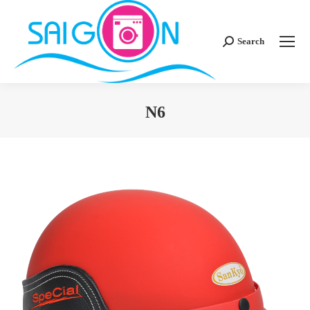
Search
Search:
N6
You are here: