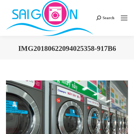
Search
Search:
IMG20180622094025358-917B6
You are here: