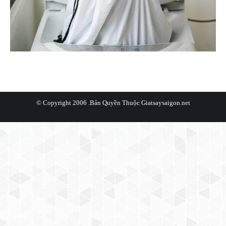
© Copyright 2006 .Bản Quyền Thuộc
Giatsaysaigon.net