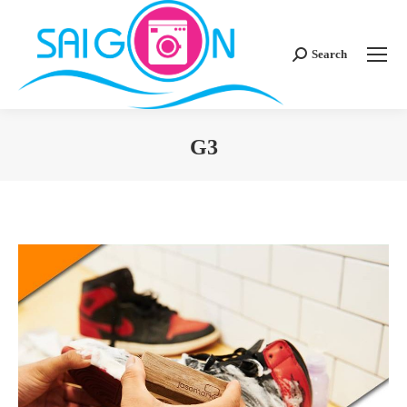
Search
Search:
G3
You are here: