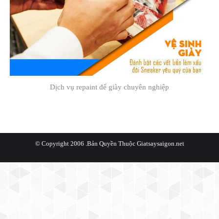
Dịch vụ repaint đế giày chuyên nghiệp
© Copyright 2006 .Bản Quyền Thuộc
Giatsaysaigon.net