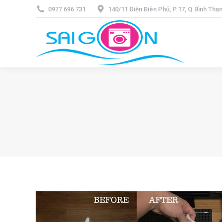
0977 696 731
140/11 Điện Biên Phủ, P.17, Q.Bình Th