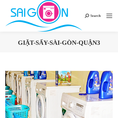
Search
Search:
GIẶT-SẤY-SÀI-GÒN-QUẬN3
You are here: