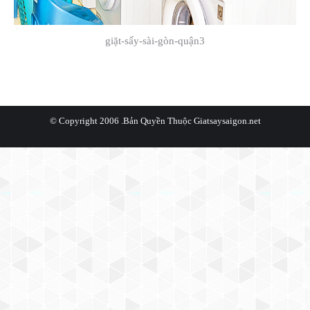
giặt-sấy-sài-gòn-quận3
© Copyright 2006 .Bản Quyền Thuộc
Giatsaysaigon.net