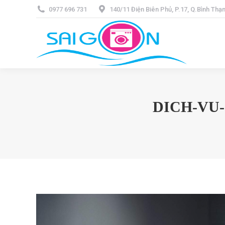
0977 696 731
140/11 Điện Biên Phủ, P.17, Q.Bình Th
DICH-VU-