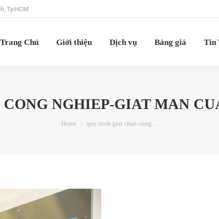
ạnh, TpHCM
Trang Chủ
Giới thiệu
Dịch vụ
Bảng giá
Tin
Trang Chủ
Giới thiệu
Dịch vụ
Bảng giá
Tin
 CONG NGHIEP-GIAT MAN CUA.
You are here:
Home
quy trinh giat chan cong…