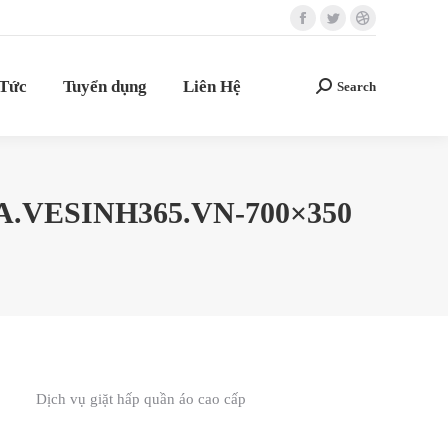
Facebook
Twitter
Dribbble
 Tức
Tuyển dụng
Liên Hệ
Search
Search:
page
page
page
opens
opens
opens
 Tức
Tuyển dụng
Liên Hệ
Search
Search:
in
in
in
new
new
new
window
window
window
VESINH365.VN-700×350
Dịch vụ giặt hấp quần áo cao cấp