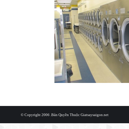
© Copyright 2006 .Bản Quyền Thuộc
Giatsaysaigon.net