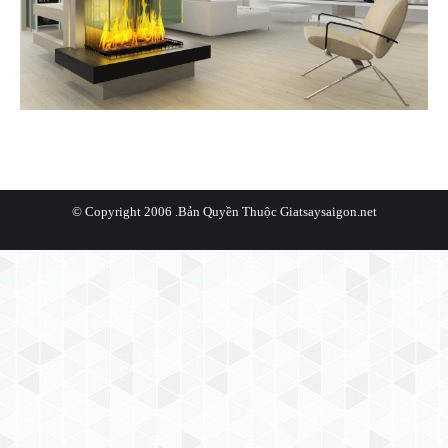
© Copyright 2006 .Bản Quyền Thuộc
Giatsaysaigon.net