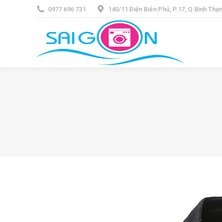
0977 696 731
140/11 Điện Biên Phủ, P.17, Q.Bình Th